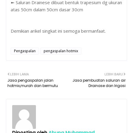
➼ Saluran Drainese dibuat bentuk trapesium dg ukuran
atas 50cm dalam 50cm dasar 30cm
Demikian arikel singkat ini semoga bermanfaat.
Pengaspalan
pengaspalan hotmix
LEBIH LAMA
LEBIH BARU
Jasa pengaspalan jalan
Jasa pembuatan saluran air
hotmix,murah dan bermutu
Drainase dan Irigasi
Diposting oleh
Abung Muhammad