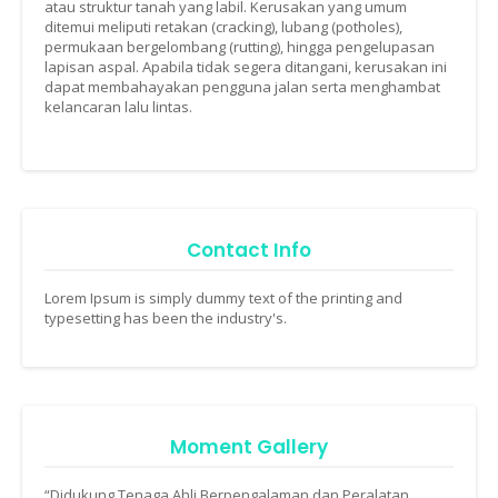
atau struktur tanah yang labil. Kerusakan yang umum
ditemui meliputi retakan (cracking), lubang (potholes),
permukaan bergelombang (rutting), hingga pengelupasan
lapisan aspal. Apabila tidak segera ditangani, kerusakan ini
dapat membahayakan pengguna jalan serta menghambat
kelancaran lalu lintas.
Contact Info
Lorem Ipsum is simply dummy text of the printing and
typesetting has been the industry's.
Moment Gallery
“Didukung Tenaga Ahli Berpengalaman dan Peralatan