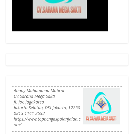
Abung
Muhammad
Mabrur
CV.Sarana Mega Sakti
Jl. Joe Jagakarsa
Jakarta Selatan
,
DKI Jakarta
,
12260
0813 1141 2593
https://www.toppengaspalanjalan.c
om/